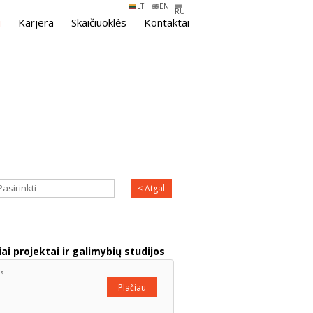
LT
EN
RU
i
Karjera
Skaičiuoklės
Kontaktai
Pasirinkti
< Atgal
iai projektai ir galimybių studijos
s
Plačiau