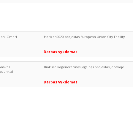
lphi GmbH
Horizon2020 projektas European Union City Facility
Darbas vykdomas
onavos
Biokuro kogeneracinės jėgainės projektas Jonavoje
s tinklai
Darbas vykdomas