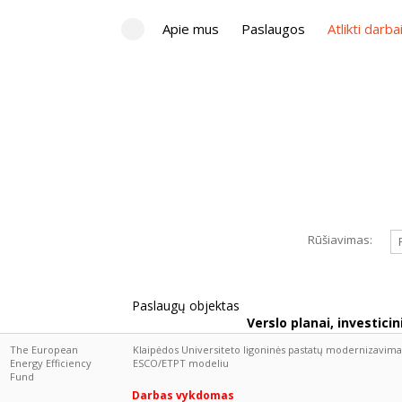
Apie mus
Paslaugos
Atlikti darba
Rūšiavimas:
Paslaugų objektas
Verslo planai, investicin
The European
Klaipėdos Universiteto ligoninės pastatų modernizavima
Energy Efficiency
ESCO/ETPT modeliu
Fund
Darbas vykdomas