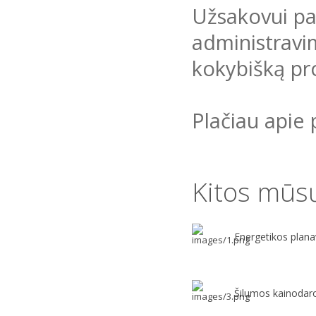
Užsakovui pa
administravim
kokybišką pr
Plačiau apie 
Kitos mūs
Energetikos plan
Šilumos kainodar