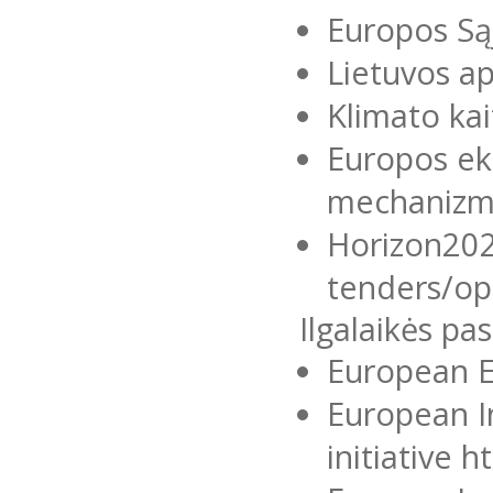
Europos Sąj
Lietuvos ap
Klimato kai
Europos eko
mechanizm
Horizon202
tenders/op
Ilgalaikės pa
European E
European I
initiative 