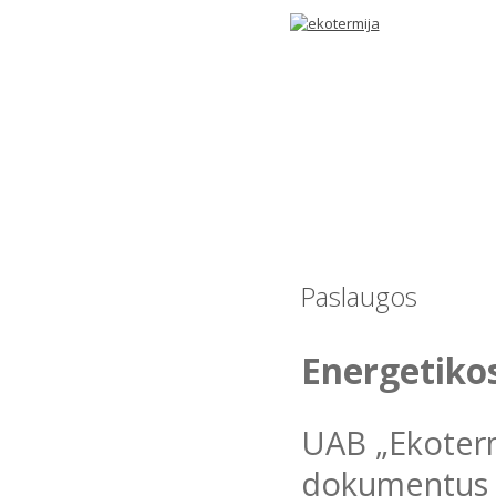
Paslaugos
Energetikos
UAB „Ekotermi
dokumentus fi