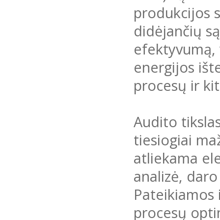
produkcijos s
didėjančių są
efektyvumą, v
energijos iš
procesų ir ki
Audito tiksla
tiesiogiai m
atliekama ele
analizė, daro
Pateikiamos 
procesų opti