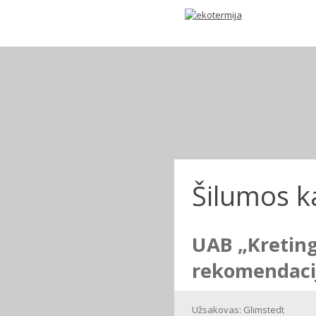
Šilumos k
UAB „Kretingo
rekomendacij
Užsakovas: Glimstedt