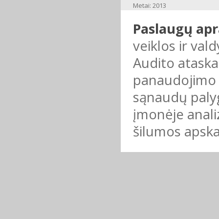
Metai: 2013
Paslaugų ap
veiklos ir va
Audito ataskai
panaudojimo į
sąnaudų palyg
įmonėje anali
šilumos apska